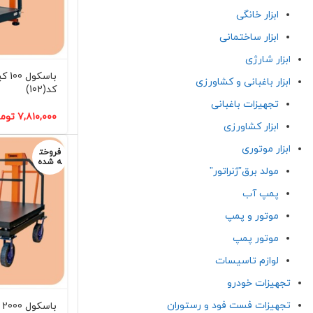
ابزار خانگی
ابزار ساختمانی
ابزار شارژی
باسک
ابزار باغبانی و کشاورزی
کد(102)
تجهیزات باغبانی
۷,۸۱۰,۰۰۰
توم
ابزار کشاورزی
ابزار موتوری
فروخت
ه شده
مولد برق”ژنراتور”
پمپ آب
موتور و پمپ
موتور پمپ
لوازم تاسیسات
تجهیزات خودرو
تجهیزات فست فود و رستوران
باسکول 2000 کیلویی کد(102)