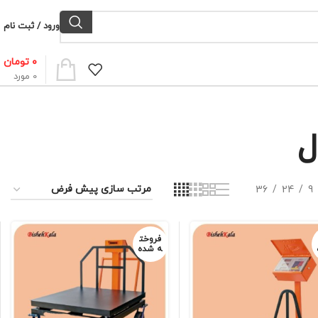
ورود / ثبت نام
۰
تومان
0
مورد
ل
36
24
9
فروخت
ه شده