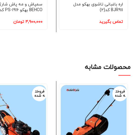
اره باغبانی تاشوی بهکو مدل
سمپاش و مه پاش شارژ
BJR911 کد(2)
BEHCO بهکو PS-1916 کد(69)
تماس بگیرید
۴,۹۰۰,۰۰۰
تومان
محصولات مشابه
فروخت
فروخت
ه شده
ه شده