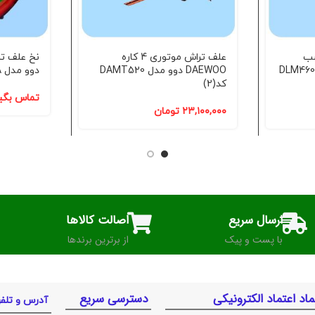
ری 3.3 اسب
علف تراش موتوری 4 کاره
وو مدل DLM4600SP
DAEWOO دوو مدل DAMT520
دوو مدل DATL-01A کد(2)
کد(2)
تماس بگی
۲۳,۱۰۰,۰۰۰
تومان
ارسال سریع
اصالت کالاها
با پست و پیک
از برترین برندها
ماد اعتماد الکترونیکی
دسترسی سریع
آدرس و تلف