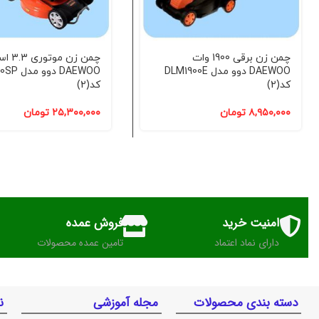
چمن زن برقی 1900 وات
چمن زن موتو
DAEWOO دوو مدل DLM1900E
DAEWOO د
کد(2)
کد(2)
۸,۹۵۰,۰۰۰
تومان
۲۵,۳۰۰,۰۰۰
تومان
امنیت خرید
فروش عمده
دارای نماد اعتماد
تامین عمده محصولات
دسته بندی محصولات
مجله آموزشی
ن