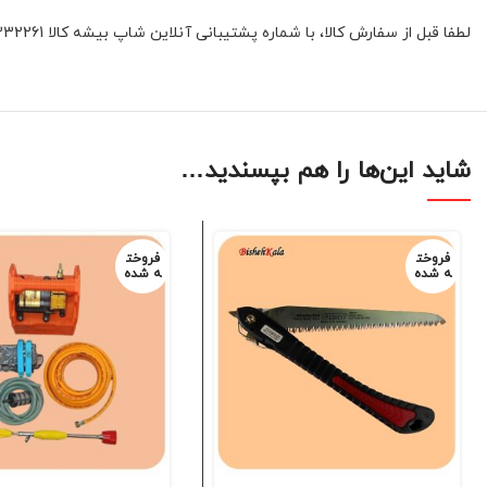
لطفا قبل از سفارش کالا، با شماره پشتیبانی آنلاین شاپ بیشه کالا 01132332261 و یا 09392337177 هماهنگ فرمائید
شاید این‌ها را هم بپسندید…
فروخت
فروخت
ه شده
ه شده