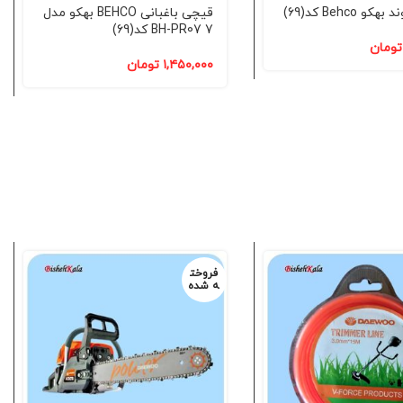
 Behco کد(69)
قیچی باغبانی BEHCO بهکو مدل
7 BH-PR07 کد(69)
تومان
۱,۴۵۰,۰۰۰
تومان
فروخت
ه شده