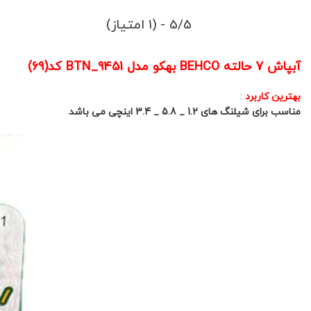
5/5 - (1 امتیاز)
آبپاش 7 حالته BEHCO بهکو مدل BTN_9451 کد(69)
بهترین کاربرد
:
مناسب برای شیلنگ های 1.2 _ 5.8 _ 3.4 اینچی می باشد