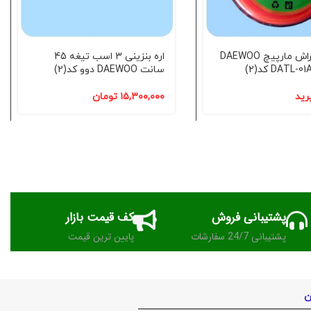
نخ علف تراش مارپیچ DAEWOO
اره بنزینی 3 اسب تیغه 45
سانت DAEWOO دوو کد(2)
رید
۱۵,۳۰۰,۰۰۰
تومان
پشتیبانی فروش
کف قیمت بازار
پشتیبانی 24/7 سفارشات
پایین ترین قیمت
ن