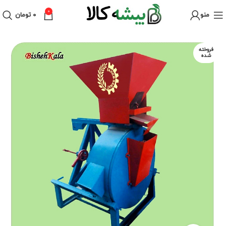
0
منو
۰
تومان
فروخته
شده