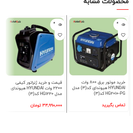
محصولات مشابه
فروخته
فروخته
شده
شده
خرید موتور برق 800 وات
قیمت و خرید ژنراتور کیفی
HYUNDAI هیوندای کد(3) مدل
2200 وات HYUNDAI هیوندای
HG2010-PG کد(3)
مدل HG1220 کد(3)
تماس بگیرید
۳۴,۹۹۰,۰۰۰
تومان