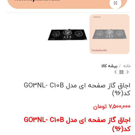
برای بزرگنمایی کلیک کنید
خانه
بیشه کالا
اجاق گاز صفحه ای مدل GO3NL- C10B
کد(96)
۷,۵۰۰,۰۰۰
تومان
اجاق گاز صفحه ای مدل GO3NL- C10B
کد(96)