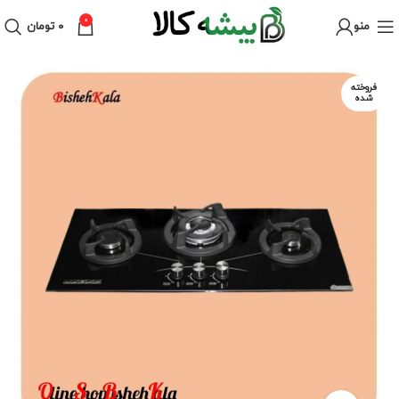
0
منو
۰
تومان
فروخته
شده