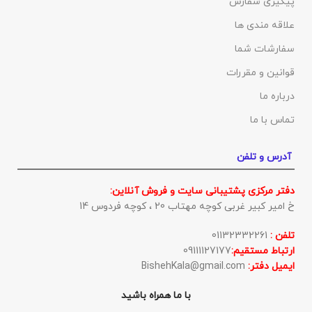
پیگیری سفارش
علاقه مندی ها
سفارشات شما
قوانین و مقررات
درباره ما
تماس با ما
آدرس و تلفن
دفتر مرکزی پشتیبانی سایت و فروش آنلاین:
خ امیر کبیر غربی کوچه مهتاب 20 ، کوچه فردوس 14
تلفن :
01132332261
ارتباط مستقیم:
09111127177
ایمیل دفتر:
BishehKala@gmail.com
با ما همراه باشید