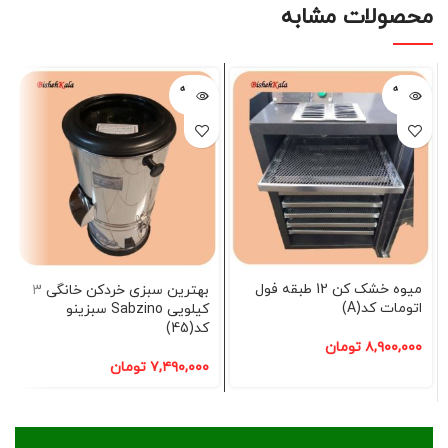
محصولات مشابه
فروخته
فروخته
شده
شده
میوه خشک کن 12 طبقه فول
بهترین سبزی خردکن خانگی 3
اتومات کد(A)
کیلویی Sabzino سبزینو
کد(45)
۸,۹۰۰,۰۰۰
تومان
۷,۴۹۰,۰۰۰
تومان