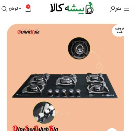
0
منو
۰
تومان
فروخته
شده