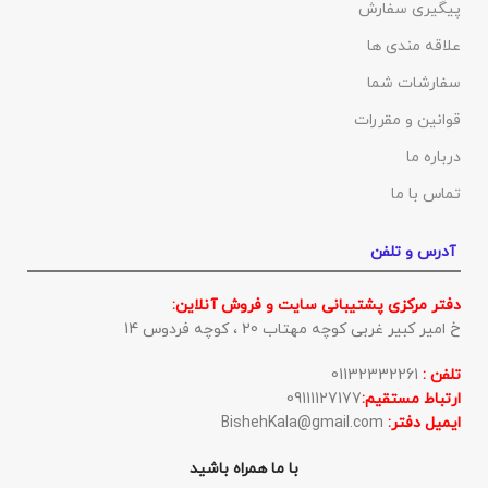
پیگیری سفارش
علاقه مندی ها
سفارشات شما
قوانین و مقررات
درباره ما
تماس با ما
آدرس و تلفن
دفتر مرکزی پشتیبانی سایت و فروش آنلاین:
خ امیر کبیر غربی کوچه مهتاب 20 ، کوچه فردوس 14
تلفن :
01132332261
ارتباط مستقیم:
09111127177
ایمیل دفتر:
BishehKala@gmail.com
با ما همراه باشید