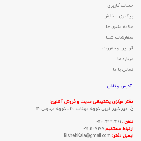
حساب کاربری
پیگیری سفارش
علاقه مندی ها
سفارشات شما
قوانین و مقررات
درباره ما
تماس با ما
آدرس و تلفن
دفتر مرکزی پشتیبانی سایت و فروش آنلاین:
خ امیر کبیر غربی کوچه مهتاب 20 ، کوچه فردوس 14
تلفن :
01132332261
ارتباط مستقیم:
09111127177
ایمیل دفتر:
BishehKala@gmail.com