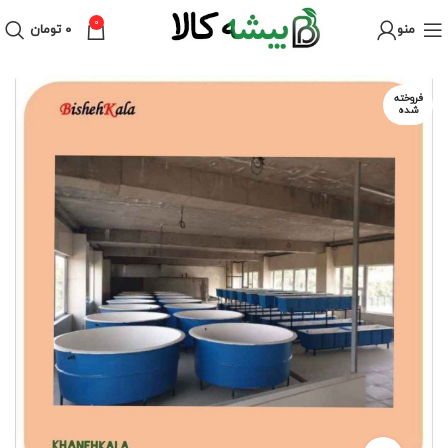
0
منو
۰
تومان
فروخته
شده