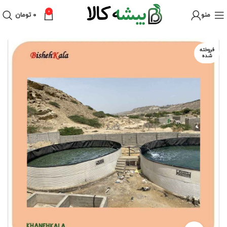
0
منو
۰
تومان
فروخته
شده