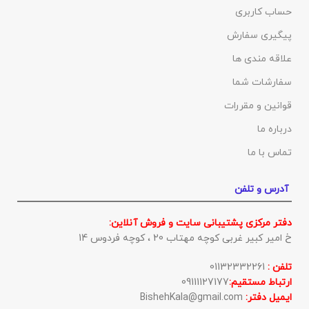
حساب کاربری
پیگیری سفارش
علاقه مندی ها
سفارشات شما
قوانین و مقررات
درباره ما
تماس با ما
آدرس و تلفن
دفتر مرکزی پشتیبانی سایت و فروش آنلاین:
خ امیر کبیر غربی کوچه مهتاب 20 ، کوچه فردوس 14
تلفن :
01132332261
ارتباط مستقیم:
09111127177
ایمیل دفتر:
BishehKala@gmail.com