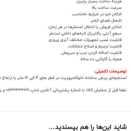
هزینه ساخت بسیار پایین
سرعت ساخت بالا
امکان اجرا در شرایط نامناسب
اشغال فضای کمتر
امکان فروش یا انتقال استخرها در هر زمان
سطح آنتی باکتریال لایه‌های داخلی استخر
قابلیت نصب تجهیزات مختلف آبزی پروری
قابلیت ترمیم و اصلاح مشکلات
قابلیت اضافه کردن درب و سرپوش
همراه با گارانتی ده ساله
توضیحات تکمیلی
:
استخرهای پیش ساخته نانوکامپوزیت در قطر های 4 الی 12 متر با ارتفاع 1.25 و 1.80 بر مبنای سفارش مشتری محترم ساخته و در حداقل زمان ممکن و در هر کجای ایران قابل نصب و جابجایی میباشد
لطفا قبل از سفارش کالا، با شماره پشتیبانی آنلاین شاپ 01132332261 و یا 09392337177 هماهنگ فرمائید.
شاید این‌ها را هم بپسندید…