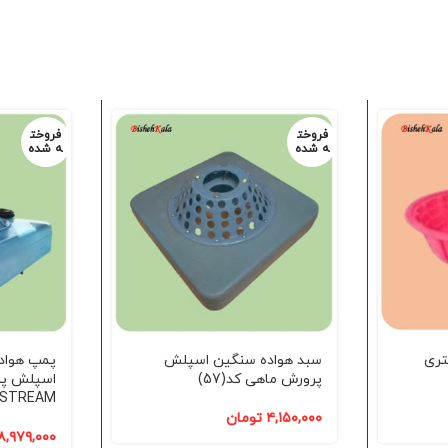
فروخت
فروخت
ه شده
ه شده
تیکی 900 لیتری
سبد هواده سنگین اسپلش
پمپ هواد
پرورش ماهی کد(57)
اسپلش پر
STREAM استریم کد(57)
۴,۱۵۰,۰۰۰
تومان
۸,۹۷۹,۰۰۰