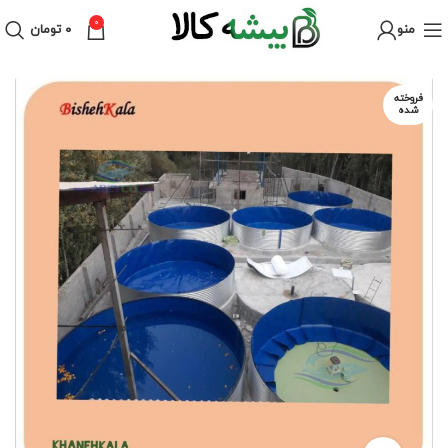
0
منو
۰
تومان
فروخته
شده