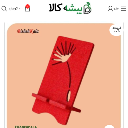
0
منو
۰
تومان
فروخته
شده