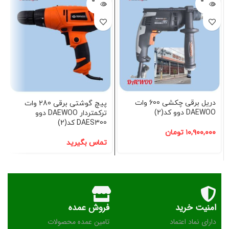
فروخته
فروخته
شده
شده
دریل برقی چکشی 600 وات
پیچ گوشتی برقی 280 وات
DAEWOO دوو کد(2)
ترکمتردار DAEWOO دوو
DAES300 کد(2)
۱۰,۹۰۰,۰۰۰
تومان
تماس بگیرید
امنیت خرید
فروش عمده
دارای نماد اعتماد
تامین عمده محصولات