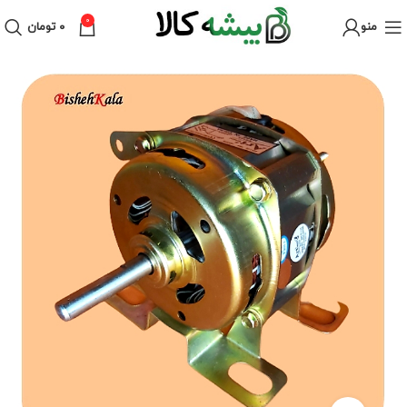
0
منو
۰
تومان