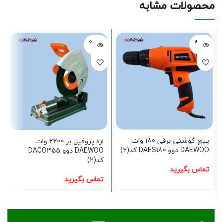
محصولات مشابه
فروخته
فروخته
شده
شده
پیچ گوشتی برقی 180 وات
اره پروفیل بر 2200 وات
DAEWOO دوو DAES180 کد(2)
DAEWOO دوو DACO355
کد(2)
تماس بگیرید
تماس بگیرید