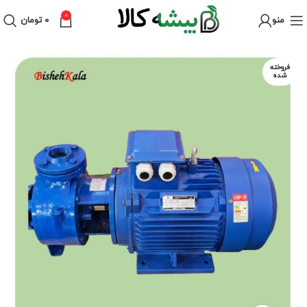
0
منو
۰
تومان
فروخته
شده