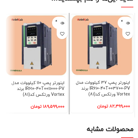
فروخته
فروخته
شده
شده
اینورتر پمپ 37 کیلووات مدل
اینورتر پمپ 110 کیلووات مدل
IR610-40T003700-PV برند
IR610-40T0011000-PV برند
Vortex ورتکس کد(81)
Vortex ورتکس کد(81)
۸۲,۴۹۹,۰۰۰
تومان
۱۸۹,۵۹۹,۰۰۰
تومان
محصولات مشابه