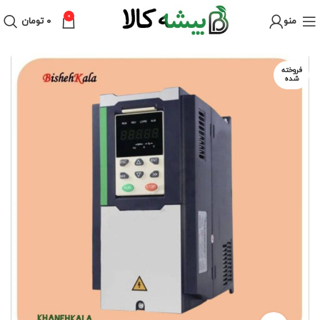
0
منو
۰
تومان
فروخته
شده