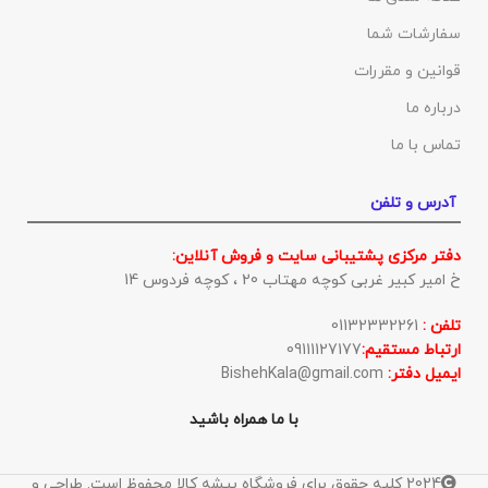
سفارشات شما
قوانین و مقررات
درباره ما
تماس با ما
آدرس و تلفن
دفتر مرکزی پشتیبانی سایت و فروش آنلاین:
خ امیر کبیر غربی کوچه مهتاب 20 ، کوچه فردوس 14
تلفن :
01132332261
ارتباط مستقیم:
09111127177
ایمیل دفتر:
BishehKala@gmail.com
با ما همراه باشید
2024 کلیه حقوق برای فروشگاه بیشه کالا محفوظ است. طراحی و