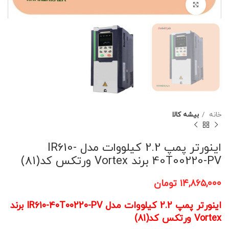
برای بزرگنمایی کلیک کنید
خانه
بیشه کالا
اینورتر پمپ 2.2 کیلووات مدل IR610-
40T00220-PV برند Vortex ورتکس کد(81)
۱۴,۸۶۵,۰۰۰
تومان
اینورتر پمپ 2.2 کیلووات مدل IR610-40T00220-PV برند
Vortex ورتکس کد(81)