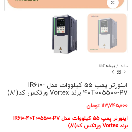
برای بزرگنمایی کلیک کنید
خانه
بیشه کالا
اینورتر پمپ 55 کیلووات مدل IR610-
40T005500-PV برند Vortex ورتکس کد(81)
۱۱۳,۷۴۵,۰۰۰
تومان
اینورتر پمپ 55 کیلووات مدل IR610-40T005500-PV
برند Vortex ورتکس کد(81)