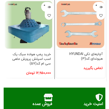
فروخته
فروخته
شده
شده
آچارهای تکی HYUNDAI
خرید پمپ هواده سبک یک
هیوندای کد(3)
اسب اسپلش پرورش ماهی
سی ام کد(57)
تماس بگیرید
۱۲,۹۵۰,۰۰۰
تومان
امنیت خرید
فروش عمده