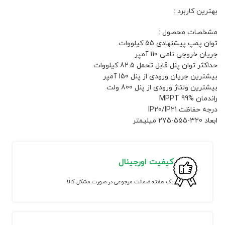
بهترین کاربرد :
مشخصات محصول :
توان پمپ پیشنهادی 55 کیلووات
جریان خروجی نامی 110 آمپر
حداکثر توان پنل قابل تحمل 82.5 کیلووات
بیشترین جریان ورودی از پنل 150 آمپر
بیشترین ولتاژ ورودی از پنل 800 ولت
راندمان MPPT 99%
درجه حفاظت IP20/IP21
ابعاد 320-555-275 میلیمتر
کیفیت اورجینال
یک هفته ضمانت مرجوعی در صورت مشکل کالا