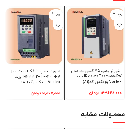
فروخته
فروخته
شده
شده
اینورتر پمپ 75 کیلووات مدل
اینورتر پمپ 2.2 کیلووات مدل
IR610-40T007500-PV برند
IR233-20T00220-PV برند
Vortex ورتکس کد(81)
Vortex ورتکس کد(81)
۱۴۴,۶۲۸,۰۰۰
تومان
۱۰,۰۷۵,۰۰۰
تومان
محصولات مشابه