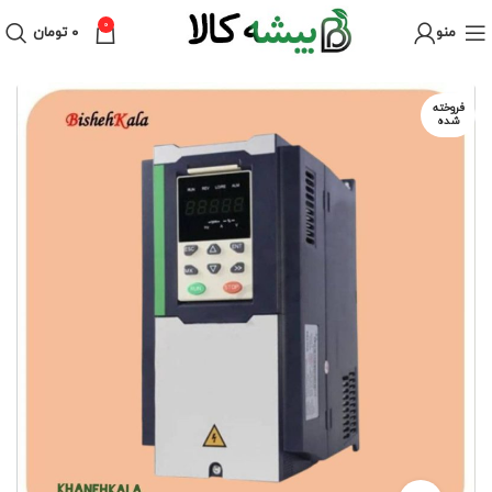
0
منو
۰
تومان
فروخته
شده