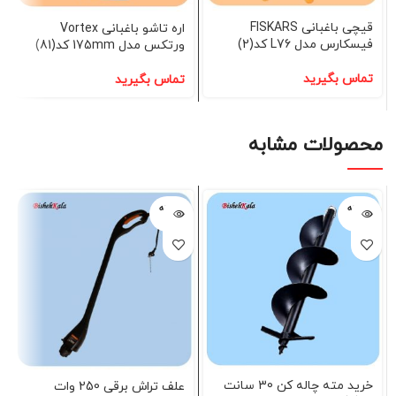
قیچی باغبانی FISKARS
اره تاشو باغبانی Vortex
فیسکارس مدل L76 کد(2)
ورتکس مدل 175mm کد(81)
تماس بگیرید
تماس بگیرید
محصولات مشابه
فروخته
فروخته
شده
شده
خرید مته چاله کن 30 سانت
علف تراش برقی 250 وات