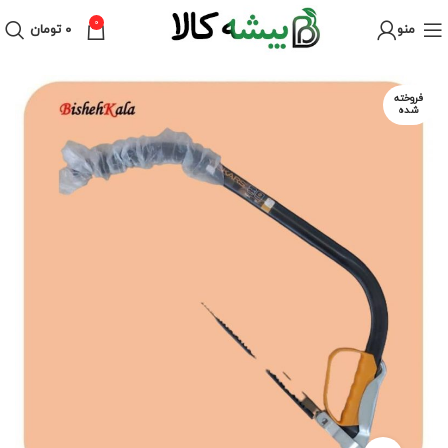
0
منو
۰
تومان
فروخته
شده