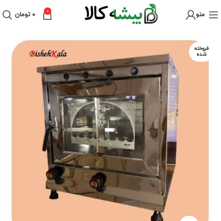
0
منو
۰
تومان
فروخته
شده