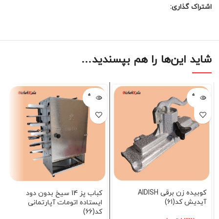
اشتراک گذاری:
شاید این‌ها را هم بپسندید…
فروخته
فروخته
شده
شده
کوبیده زن برقی AIDISH
کباب پز 14 سیخ بدون دود
آیدیش کد(61)
ایستاده اتومات آپارتمانی
کد(66)