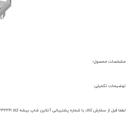
مشخصات محصول؛
توضیحات تکمیلی:
لطفا قبل از سفارش کالا، با شماره پشتیبانی آنلاین شاپ بیشه کالا 01132332261 و یا 09392337177 هماهنگ فرمائید