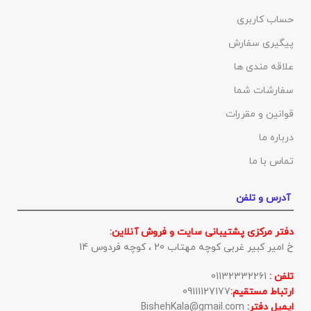
حساب کاربری
پیگیری سفارش
علاقه مندی ها
سفارشات شما
قوانین و مقررات
درباره ما
تماس با ما
آدرس و تلفن
دفتر مرکزی پشتیبانی سایت و فروش آنلاین:
خ امیر کبیر غربی کوچه مهتاب 20 ، کوچه فردوس 14
تلفن :
01132332261
ارتباط مستقیم:
09111127177
ایمیل دفتر:
BishehKala@gmail.com