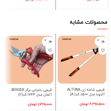
محصولات مشابه
فروخته
فروخته
شده
شده
قیچی شاخه زن ALTUNA
قیچی باغبانی برگر BERGER
آلتونا مدل J500 کد( A)
آلمان مدل 1744 کد(2)
۲,۲۹۸,۵۰۰
تومان
۱,۷۲۵,۰۰۰
تومان