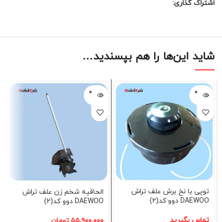
اشتراک گذاری:
شاید این‌ها را هم بپسندید…
فروخته
فروخته
شده
شده
توپی با نخ برش علف تراش
الحاقیه شخم زن علف تراش
DAEWOO دوو کد(2)
DAEWOO دوو کد(2)
تماس بگیرید
۵۵,۹۰۰,۰۰۰
تومان