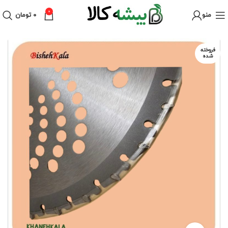
0
منو
۰
تومان
فروخته
شده