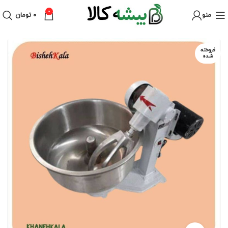
0
منو
۰
تومان
فروخته
شده