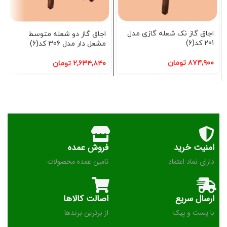
اجاق گاز نک شعله گازی مدل
اجاق گاز دو شعله متوسط
201 کد(6)
مشعل دار مدل 306 کد(6)
۸۷۴,۹۰۰
تومان
۲,۶۳۴,۸۴۰
تومان
امنیت خرید
فروش عمده
دارای نماد اعتماد
تامین عمده محصولات
ارسال سریع
اصالت کالاها
با پست و پیک
از برترین برندها