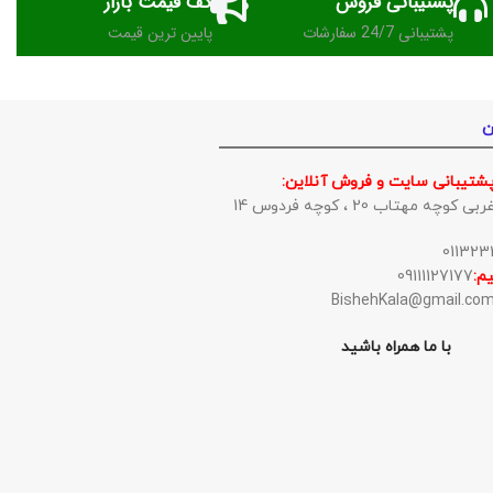
پشتیبانی فروش
کف قیمت بازار
پشتیبانی 24/7 سفارشات
پایین ترین قیمت
ن
پشتیبانی سایت و فروش آنلاین:
وچه مهتاب 20 ، کوچه فردوس 14
م:
09111127177
با ما همراه باشید