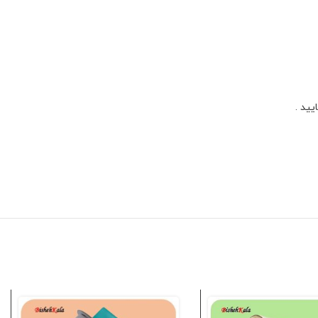
یید .