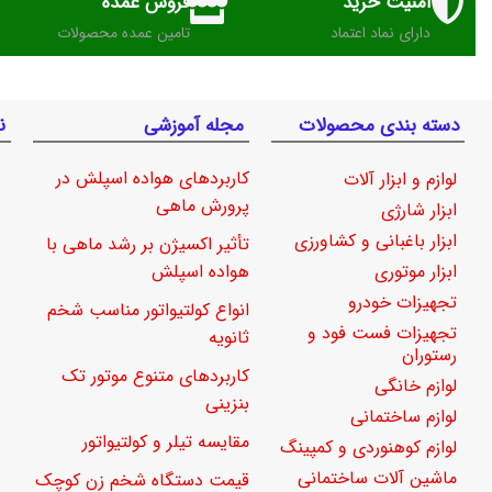
امنیت خرید
فروش عمده
دارای نماد اعتماد
تامین عمده محصولات
دسته بندی محصولات
مجله آموزشی
ن
کاربردهای هواده اسپلش در
لوازم و ابزار آلات
پرورش ماهی
ابزار شارژی
ابزار باغبانی و کشاورزی
تأثیر اکسیژن بر رشد ماهی با
ابزار موتوری
هواده اسپلش
تجهیزات خودرو
انواع کولتیواتور مناسب شخم
تجهیزات فست فود و
ثانویه
رستوران
کاربردهای متنوع موتور تک
لوازم خانگی
بنزینی
لوازم ساختمانی
مقایسه تیلر و کولتیواتور
لوازم کوهنوردی و کمپینگ
ماشین آلات ساختمانی
قیمت دستگاه شخم زن کوچک