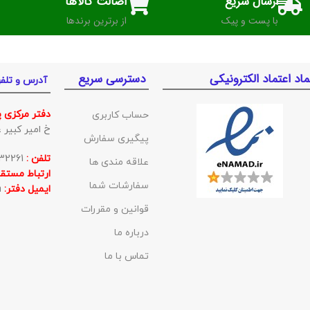
ارسال سریع
اصالت کالاها
با پست و پیک
از برترین برندها
ماد اعتماد الکترونیکی
دسترسی سریع
آدرس و تلف
دفتر مرکزی 
حساب کاربری
خ امیر کبیر غربی ک
پیگیری سفارش
تلفن :
01132332261
علاقه مندی ها
ارتباط مستقی
سفارشات شما
ایمیل دفتر:
BishehKala@gmail.com
قوانین و مقررات
درباره ما
تماس با ما