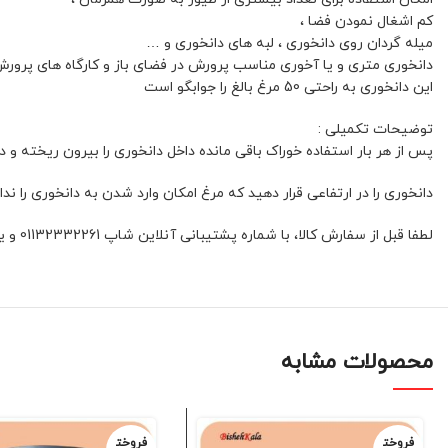
کم اشغال نمودن فضا ،
میله گردان روی دانخوری ، لبه های دانخوری و …
دانخوری متری و یا آخوری مناسب پرورش در فضای باز و کارگاه های پرور
این دانخوری به راحتی 50 مرغ بالغ را جوابگو است
توضیحات تکمیلی :
پس از هر بار استفاده خوراک باقی مانده داخل دانخوری را بیرون ریخته و د
دانخوری را در ارتفاعی قرار دهید که مرغ امکان وارد شدن به دانخوری را ند
لطفا قبل از سفارش کالا، با شماره پشتیبانی آنلاین شاپ 01132332261 و یا 09392337177 هماهنگ فرمائید.
محصولات مشابه
فروخت
فروخت