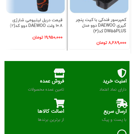
کمپرسور فندکی با کیت پنچر
قیمت دریل لیتیومی شارژی
گیری DAEWOO دوو مدل
10.8 ولت DAEWOO دوو کد(2)
DW55PLUS کد(2)
۱۹,۹۵۰,۰۰۰
تومان
۸,۲۸۹,۰۰۰
تومان
امنیت خرید
فروش عمده
دارای نماد اعتماد
تامین عمده محصولات
ارسال سریع
اصالت کالاها
با پست و پیک
از برترین برندها