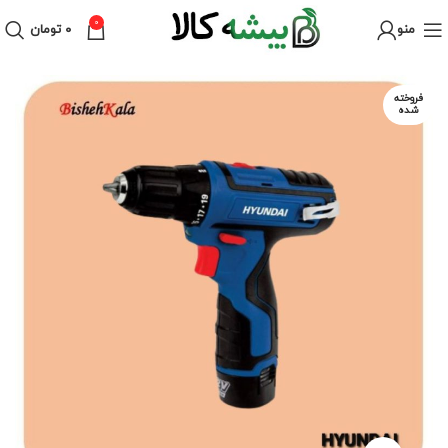
0
منو
۰
تومان
فروخته
شده