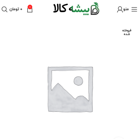
0
منو
۰
تومان
فروخته
شده