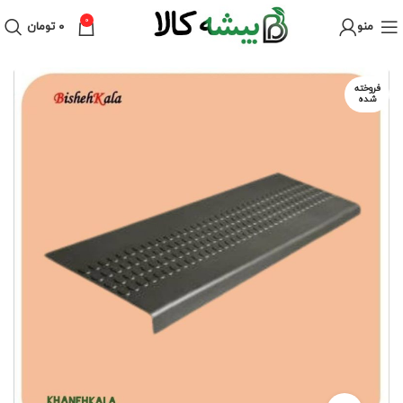
0
منو
۰
تومان
فروخته
شده