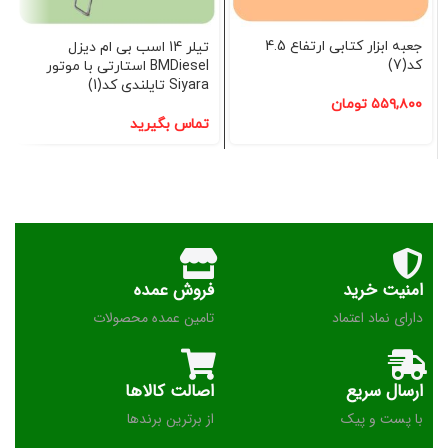
جعبه ابزار کتابی ارتفاع 4.5
تیلر 14 اسب بی ام دیزل
کد(7)
BMDiesel استارتی با موتور
Siyara تایلندی کد(1)
۵۵۹,۸۰۰
تومان
تماس بگیرید
امنیت خرید
فروش عمده
دارای نماد اعتماد
تامین عمده محصولات
ارسال سریع
اصالت کالاها
با پست و پیک
از برترین برندها