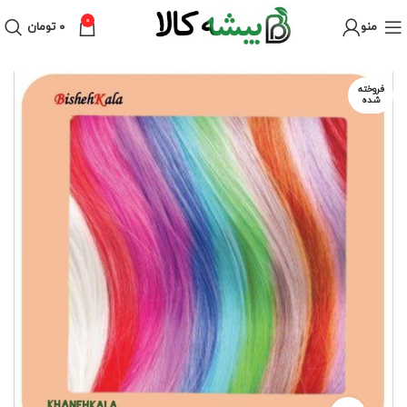
0
منو
۰
تومان
فروخته
شده