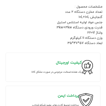
مشخصات محصول :
تعداد مخزن دستگاه 2 عدد
گنجایش 10L+10L
جنس مواد اولیه استنلس استیل
قدرت ورودی دستگاه 3kw+3kw
ولتاژ 220V
وزن دستگاه 11 کیلوگرم
ابعاد دستگاه 57*47*35
کیفیت اورجینال
یک هفته ضمانت مرجوعی در صورت مشکل کالا
پرداخت ایمن
پرداخت توسط کارت های عضو شبکه شتاب