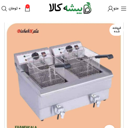
0
منو
۰
تومان
فروخته
شده