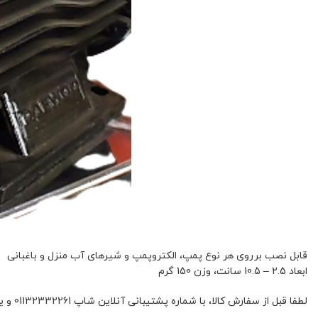
قابل نصب برروی هر نوع پمپ، الکتروپمپ و شیرهای آب منزل و باغبانی
ابعاد 2.5 – 10.5 سانت، وزن 150 گرم
لطفا قبل از سفارش کالا، با شماره پشتیبانی آنلاین شاپ 01132332261 و یا 09392337177 هماهنگ فرمائید.