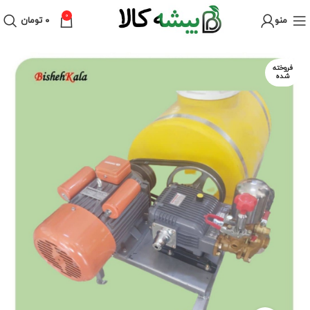
0
منو
۰
تومان
فروخته
شده