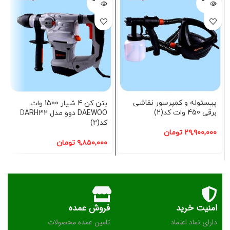
شده
شده
پیستوله و کمپرسور نقاشی
بتن کن 4 شیار 1500 وات
برقی 450 وات کد(2)
DAEWOO دوو مدل DARH32
کد(2)
۲۹,۹۰۰,۰۰۰
تومان
۹,۸۵۰,۰۰۰
تومان
امنیت خرید
فروش عمده
دارای نماد اعتماد
تامین عمده محصولات