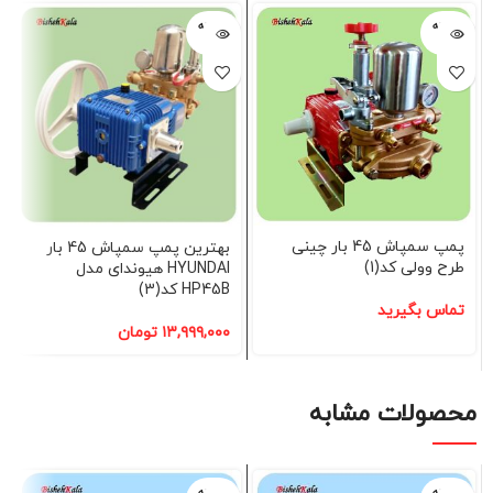
فروخته
فروخته
شده
شده
پمپ سمپاش 45 بار چینی
بهترین پمپ سمپاش 45 بار
طرح وولی کد(1)
HYUNDAI هیوندای مدل
HP45B کد(3)
تماس بگیرید
۱۳,۹۹۹,۰۰۰
تومان
محصولات مشابه
فروخته
فروخته