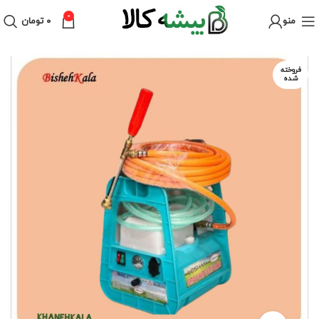
0
منو
۰
تومان
فروخته
شده