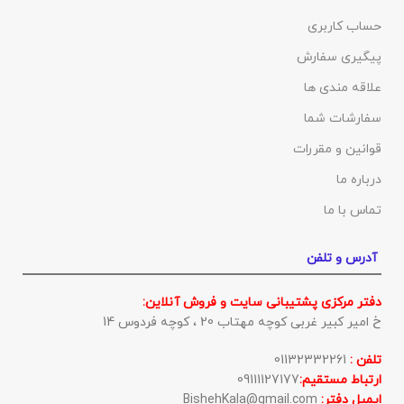
حساب کاربری
پیگیری سفارش
علاقه مندی ها
سفارشات شما
قوانین و مقررات
درباره ما
تماس با ما
آدرس و تلفن
دفتر مرکزی پشتیبانی سایت و فروش آنلاین:
خ امیر کبیر غربی کوچه مهتاب 20 ، کوچه فردوس 14
تلفن :
01132332261
ارتباط مستقیم:
09111127177
ایمیل دفتر:
BishehKala@gmail.com