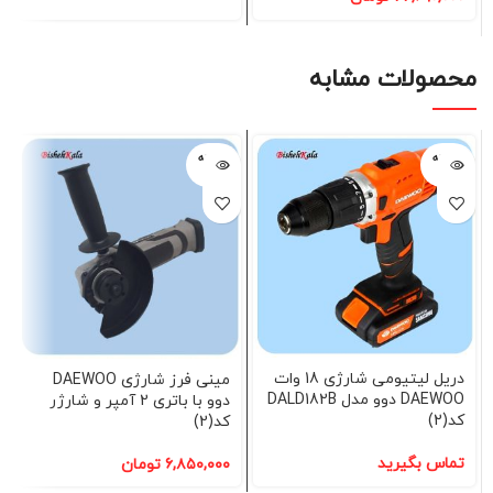
محصولات مشابه
فروخته
فروخته
شده
شده
دریل لیتیومی شارژی 18 وات
مینی فرز شارژی DAEWOO
DAEWOO دوو مدل DALD182B
دوو با باتری 2 آمپر و شارژر
کد(2)
کد(2)
تماس بگیرید
۶,۸۵۰,۰۰۰
تومان