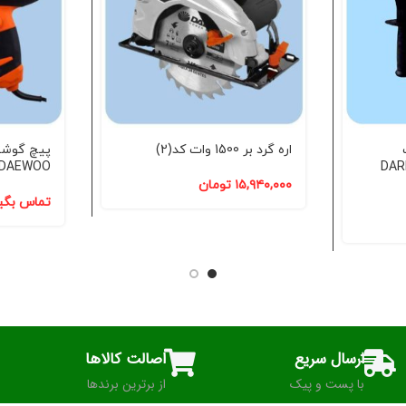
ات
اره گرد بر 1500 وات کد(2)
 مدل DARH28
DAEWOO دوو DAES180 کد(2)
۱۵,۹۴۰,۰۰۰
تومان
تماس بگی
ارسال سریع
اصالت کالاها
با پست و پیک
از برترین برندها