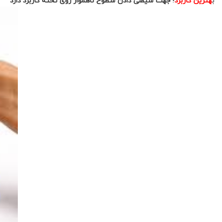
ب
هترین کاربرد
؛
جهت سیقلی دادن سطوح ناهموار روی تخته کاربرد دارد