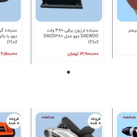
گرد 115 میلیمتر
سنباده لرزون برقی 380 وات
DAEWOO دوو مدل DAOS380
کد(2)
کد(2)
۱۴,۹۰۰,۰۰۰
تومان
۶,۱۵۰,۰۰۰
فروخت
فروخت
ه شده
ه شده