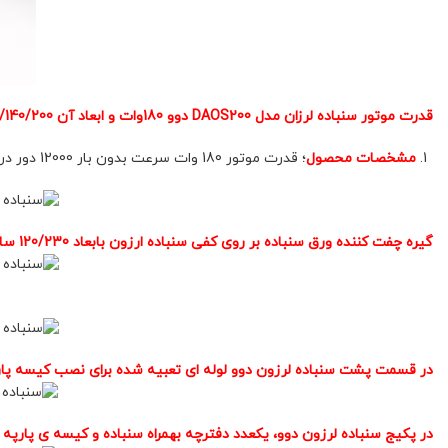
قدرت موتور سنباده لرزان مدل DAOS200 دوو 180وات و ابعاد آن 320/140/200 سانت میباشد
مشخصات محصول
؛ قدرت موتور 180 وات سرعت بدون بار 12000 دور در دقیقه وزن دستگاه 2550 گرم ابعاد دستگاه 187 – 90 ابعاد کفی سنباده 120/230 مدت زمان گارانتی دستگاه 12 ماه
گیره چفت کننده ورق سنباده بر روی کفی سنباده ارزون بابعاد 120/230 سانت
در قسمت پشت سنباده لرزون دوو لوله ای تعبیه شده برای نصب کیسه پا
در پکیج سنباده لرزون دوو، یکعدد دفترچه بهمراه سنباده و کیسه ی پارپه ا