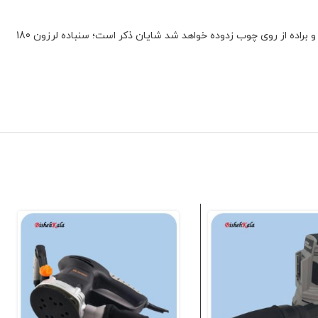
؛ بجهت سیقلی دادن سطح نا تراز چوب، ابتدا باید ورق سنباده مورد نظر را به کفه سنباده نصب، با عمل ویبره کف سنباده، تمام خراش و براده از روی چوب زدوده خواهد شد شایان ذکر است؛ سنباده لرزون 180