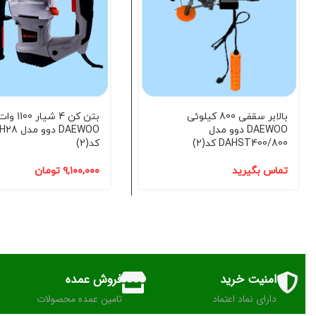
بالابر سقفی 800 کیلوئی
بتن کن 4 شیار 1100 و
DAEWOO دوو مدل
DAEWOO دوو
DAHST400/800 کد(2)
کد(2)
تماس بگیرید
۹,۱۰۰,۰۰۰
تومان
امنیت خرید
فروش عمده
دارای نماد اعتماد
تامین عمده محصولات