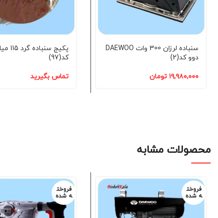
سنباده لرزان 300 وات DAEWOO
پکیج سنباده 
دوو کد(2)
کد(97)
۱۹,۹۸۰,۰۰۰
تومان
تماس بگیرید
محصولات مشابه
فروخت
فروخت
ه شده
ه شده