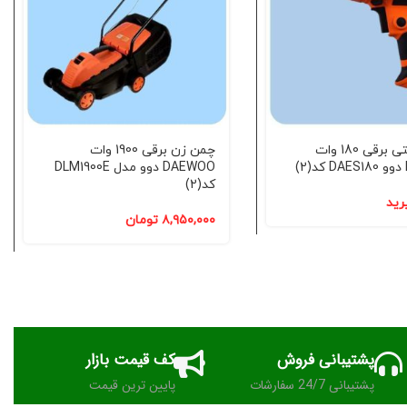
پیچ گوشتی برقی 180 وات
چمن زن برقی 1900 وات
DAEWOO دوو مدل DLM1900E
کد(2)
رید
۸,۹۵۰,۰۰۰
تومان
پشتیبانی فروش
کف قیمت بازار
پشتیبانی 24/7 سفارشات
پایین ترین قیمت