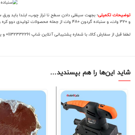
توضیحات تکمیلی
و 320 وات، و سنباده گردون 480 وات از جمله محصولات تولیدی دوو کره و موجود در سایت بیشه کالا میباشد
لطفا قبل از سفارش کالا، با شماره پشتیبانی آنلاین شاپ 01132332261 و یا 09392337177 هماهنگ فرمائید.
شاید این‌ها را هم بپسندید…