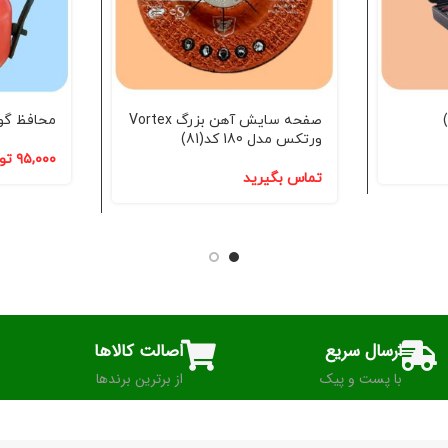
صفحه سایش آهن بزرگ Vortex
محافظ گوش
ورتکس مدل 180 کد(81)
۹۵,۰۰۰
تو
تماس بگیرید
ارسال سریع
اصالت کالاها
با پست و پیک
از برترین برندها