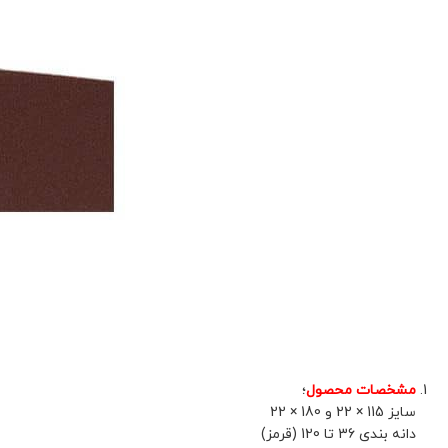
مشخصات محصول
؛
سایز 115 × 22 و 180 × 22
دانه بندی 36 تا 120 (قرمز)