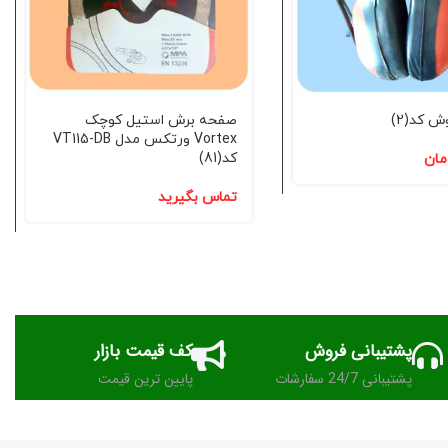
 کد(2)
صفحه برش استیل کوچک
Vortex ورتکس مدل VT115-DB
کد(81)
مان
تماس بگیرید
پشتیبانی فروش
کف قیمت بازار
پشتیبانی 24/7 سفارشات
پایین ترین قیمت