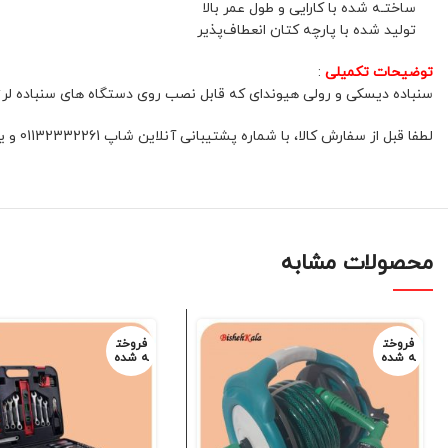
ساختـه شد‌ه با کارایی و طول عمر بالا
تولید شد‌ه با پارچه کتان انعطاف‌پذیر
توضیحات تکمیلی
:
سنباده دیسکی و رولی هیوندای که قابل نصب روی دستگاه های سنباده لرز
لطفا قبل از سفارش کالا، با شماره پشتیبانی آنلاین شاپ 01132332261 و یا 09392337177 هماهنگ فرمائید.
محصولات مشابه
فروخت
فروخت
ه شده
ه شده