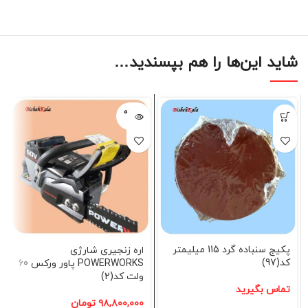
شاید این‌ها را هم بپسندید…
فروخته
شده
پکیج سنباده گرد 115 میلیمتر
اره زنجیری شارژی
کد(97)
POWERWORKS پاور ورکس 60
ولت کد(2)
تماس بگیرید
۹۸,۸۰۰,۰۰۰
تومان