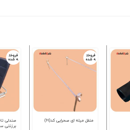
فروخت
فروخت
ه شده
ه شده
منقل میله ای صحرایی کد(61)
صندلی تا
برزنتی سای