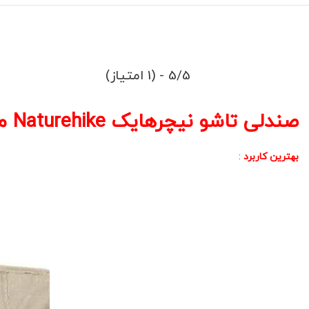
5/5 - (1 امتیاز)
صندلی تاشو نیچرهایک Naturehike مدل CNK2350JJ01
بهترین کاربرد
: