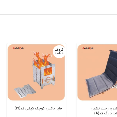
فروخت
ه شده
شوی راحت نشین
فایر باکس کوچک کیفی کد(21)
ز بزرگ کد(A)