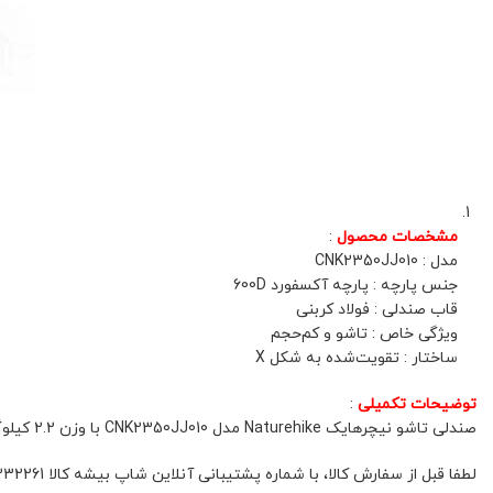
مشخصات محصول
:
مدل : CNK2350JJ010
جنس پارچه : پارچه آکسفورد 600D
قاب صندلی : فولاد کربنی
ویژگی خاص : تاشو و کم‌حجم
ساختار : تقویت‌شده به شکل X
توضیحات تکمیلی
:
صندلی تاشو نیچرهایک Naturehike مدل CNK2350JJ010 با وزن 2.2 کیلوگرم و ظرفیت تحمل وزن 120 کیلوگرم، دارای ابعاد 62 × 56 × 73 سانتی‌متر در حالت باز و ابعاد جمع‌شده 15 × 13 × 70 سانتی‌متر است.
لطفا قبل از سفارش کالا، با شماره پشتیبانی آنلاین شاپ بیشه کالا 01132332261 و یا 09392337177 هماهنگ فرمائید