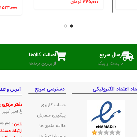
۳۴۵,۰۰۰
تومان
۵۲۴,۰۰۰
ت
ارسال سریع
اصالت کالاها
با پست و پیک
از برترین برندها
ماد اعتماد الکترونیکی
دسترسی سریع
آدرس و تلف
دفتر مرکزی 
حساب کاربری
خ امیر کبیر غربی ک
پیگیری سفارش
تلفن :
01132332261
علاقه مندی ها
ارتباط مستقی
سفارشات شما