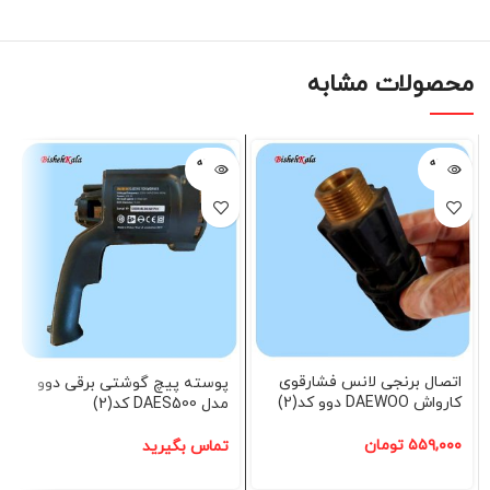
محصولات مشابه
فروخته
فروخته
شده
شده
اتصال برنجی لانس فشارقوی
پوسته پیچ گوشتی برقی دوو
کارواش DAEWOO دوو کد(2)
مدل DAES500 کد(2)
۵۵۹,۰۰۰
تومان
تماس بگیرید