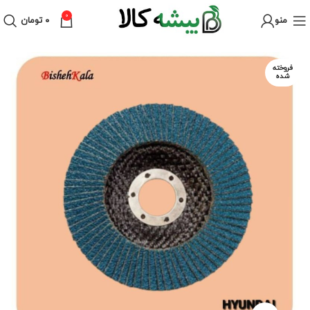
0
منو
۰
تومان
فروخته
شده