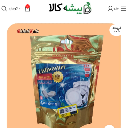
0
منو
۰
تومان
فروخته
شده