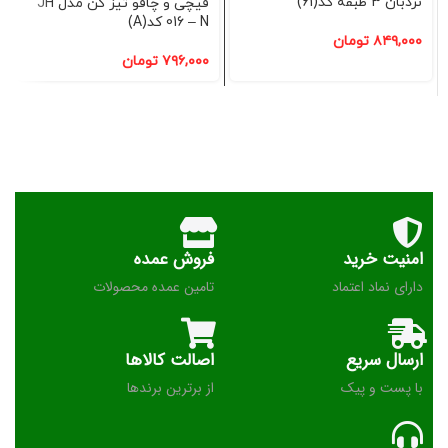
نردبان 3 طبقه کد(61)
قیچی و چاقو تیز کن مدل JH
016 – N کد(A)
۸۴۹,۰۰۰
تومان
۷۹۶,۰۰۰
تومان
امنیت خرید
فروش عمده
دارای نماد اعتماد
تامین عمده محصولات
ارسال سریع
اصالت کالاها
با پست و پیک
از برترین برندها