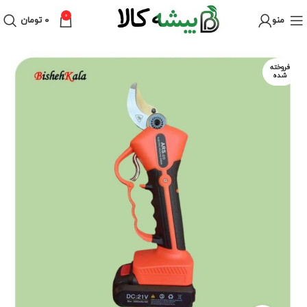
0
منو
۰
تومان
فروخته
شده