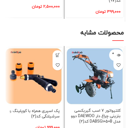
کد(97)
۲,۵۰۰,۰۰۰
تومان
۳۹۹,۰۰۰
تومان
محصولات مشابه
فروخته
شده
کلتیواتور 7 اسب گیربکسی
پک اسپری همراه با کوپلینگ و
بنزینی چراغ دار DAEWOO دوو
سرشیلنگی کد(2)
مدل DABSG1050B کد(2)
۹۹۹,۰۰۰
تومان