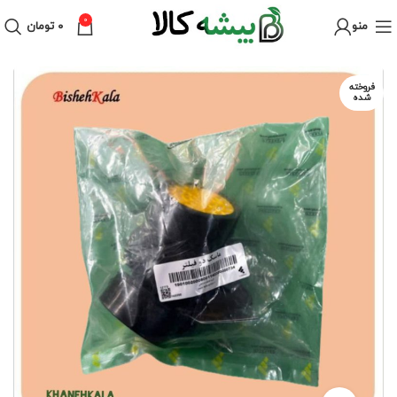
0
منو
۰
تومان
فروخته
شده