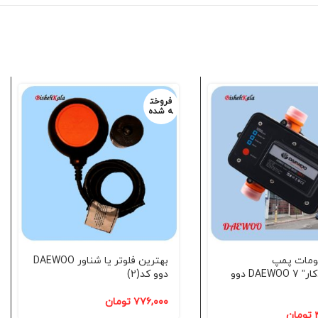
فروخت
ه شده
ومات پمپ
بهترین فلوتر یا شناور DAEWOO
فشار”خودکار” 7 DAEWOO دوو
دوو کد(2)
۷۷۶,۰۰۰
تومان
تومان