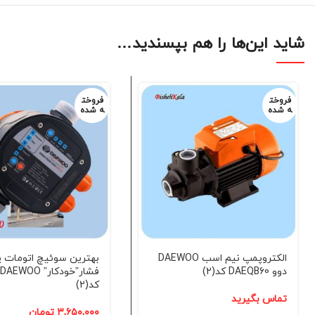
شاید این‌ها را هم بپسندید…
فروخت
فروخت
ه شده
ه شده
الکتروپمپ نیم اسب DAEWOO
بهترین سوئیچ اتومات 
دوو DAEQB60 کد(2)
ف
کد(2)
تماس بگیرید
۳,۶۵۰,۰۰۰
تومان