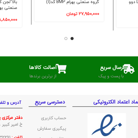
اسب 26 متری DAEWOO دوو
گروه صنعتی بهرام BMP کد(1)
بالا”لجن 
صنعتی بهرام BMP
۲۷,۹۵۰,۰۰۰
تومان
۸,۸۵۰,۰۰۰
ارسال سریع
اصالت کالاها
با پست و پیک
از برترین برندها
ماد اعتماد الکترونیکی
دسترسی سریع
آدرس و تلف
دفتر مرکزی 
حساب کاربری
خ امیر کبیر غربی ک
پیگیری سفارش
تلفن :
01132332261