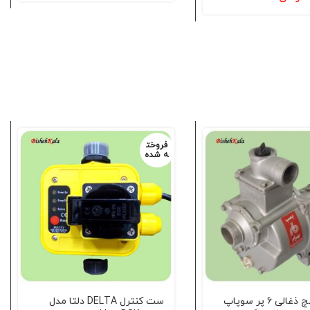
فروخت
ه شده
پمپ 2 اینچ ذغالی 6 پر سوپاپ
ست کنترل DELTA دلتا مدل