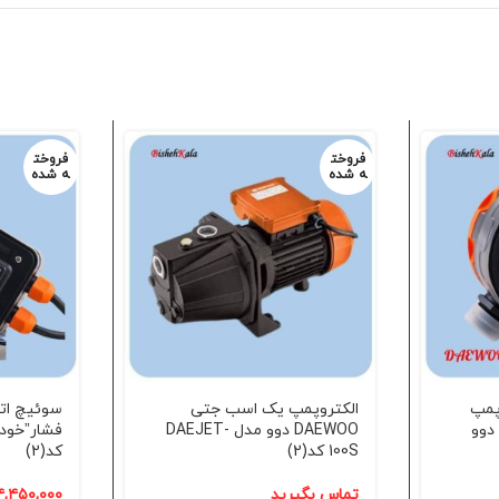
فروخت
فروخت
ه شده
ه شده
پمپ
الکتروپمپ یک اسب جتی
سوئیچ ات
شار”خودکار” DAEWOO دوو
DAEWOO دوو مدل DAEJET-
100S کد(2)
کد(2)
تماس بگیرید
۴,۴۵۰,۰۰۰