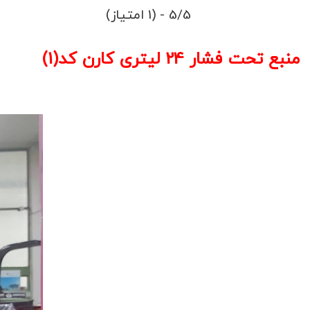
5/5 - (1 امتیاز)
منبع تحت فشار 24 لیتری کارن کد(1)