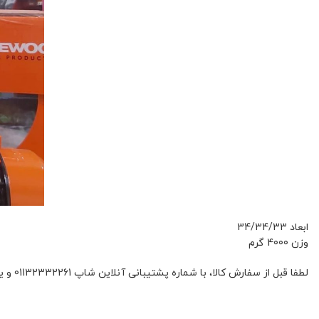
ابعاد 34/34/33
وزن 4000 گرم
لطفا قبل از سفارش کالا، با شماره پشتیبانی آنلاین شاپ 01132332261 و یا 09392337177 هماهنگ فرمائید.