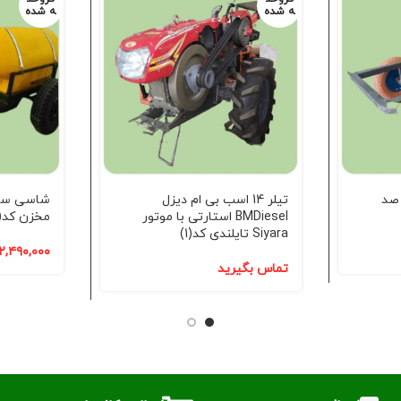
ه شده
ه شده
صد
تیلر 14 اسب بی ام دیزل
شاسی سمپ
BMDiesel استارتی با موتور
مخزن کد(1)
Siyara تایلندی کد(1)
۲,۴۹۰,۰۰۰
تماس بگیرید