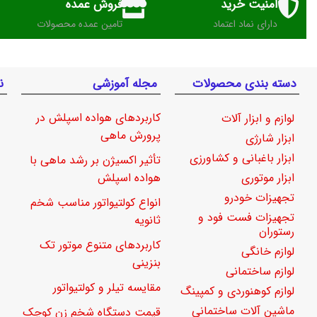
امنیت خرید
فروش عمده
دارای نماد اعتماد
تامین عمده محصولات
دسته بندی محصولات
مجله آموزشی
ن
کاربردهای هواده اسپلش در
لوازم و ابزار آلات
پرورش ماهی
ابزار شارژی
ابزار باغبانی و کشاورزی
تأثیر اکسیژن بر رشد ماهی با
ابزار موتوری
هواده اسپلش
تجهیزات خودرو
انواع کولتیواتور مناسب شخم
تجهیزات فست فود و
ثانویه
رستوران
کاربردهای متنوع موتور تک
لوازم خانگی
بنزینی
لوازم ساختمانی
مقایسه تیلر و کولتیواتور
لوازم کوهنوردی و کمپینگ
ماشین آلات ساختمانی
قیمت دستگاه شخم زن کوچک