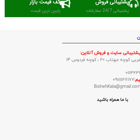
پشتیبانی فروش
کف قیمت بازار
پشتیبانی 24/7 سفارشات
پایین ترین قیمت
ن
پشتیبانی سایت و فروش آنلاین:
وچه مهتاب 20 ، کوچه فردوس 14
م:
09111127177
با ما همراه باشید