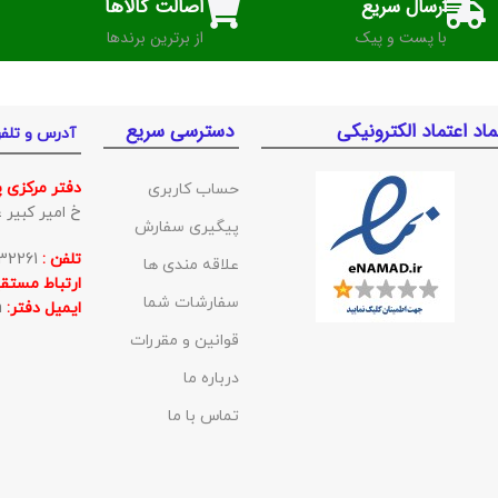
ارسال سریع
اصالت کالاها
با پست و پیک
از برترین برندها
ماد اعتماد الکترونیکی
دسترسی سریع
آدرس و تلف
دفتر مرکزی 
حساب کاربری
خ امیر کبیر غربی ک
پیگیری سفارش
تلفن :
01132332261
علاقه مندی ها
ارتباط مستقی
سفارشات شما
ایمیل دفتر:
BishehKala@gmail.com
قوانین و مقررات
درباره ما
تماس با ما