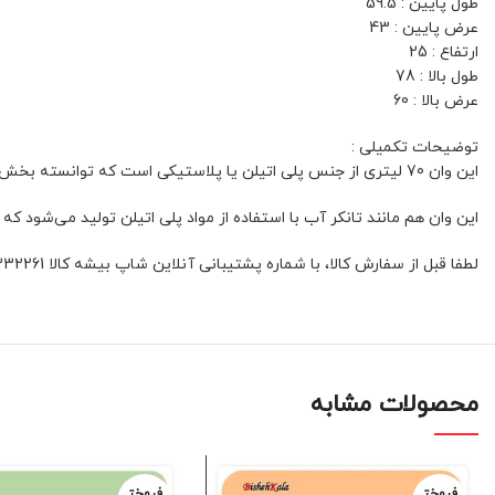
طول پایین : 59.5
عرض پایین : 43
ارتفاع : 25
طول بالا : 78
عرض بالا : 60
توضیحات تکمیلی :
این وان 70 لیتری از جنس پلی اتیلن یا پلاستیکی است که توانسته بخش قابل‌توجهی از نیاز بازار را تأمین کند.
این وان هم مانند تانکر آب با استفاده از مواد پلی اتیلن تولید می‌شود ک
لطفا قبل از سفارش کالا، با شماره پشتیبانی آنلاین شاپ بیشه کالا 01132332261 و یا 09392337177 هماهنگ فرمائید
محصولات مشابه
فروخت
فروخت