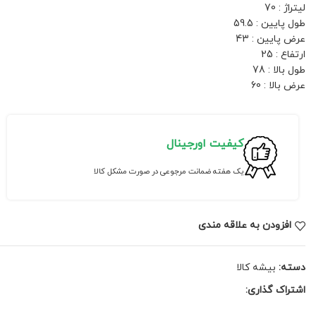
لیتراژ : 70
طول پایین : 59.5
عرض پایین : 43
ارتفاع : 25
طول بالا : 78
عرض بالا : 60
کیفیت اورجینال
یک هفته ضمانت مرجوعی در صورت مشکل کالا
افزودن به علاقه مندی
دسته:
بیشه کالا
اشتراک گذاری: