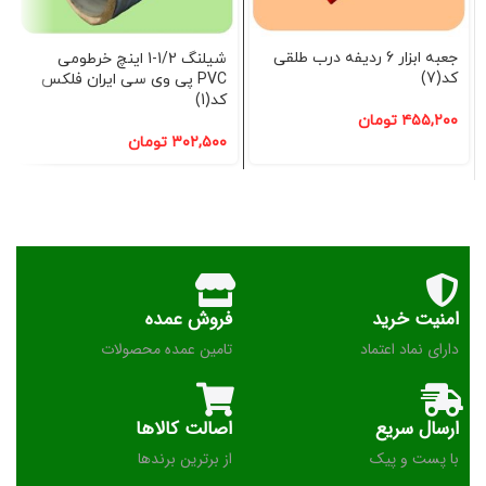
جعبه ابزار 6 ردیفه درب طلقی
شیلنگ 1/2-1 اینچ خرطومی
کد(7)
PVC پی وی سی ایران فلکس
کد(1)
۴۵۵,۲۰۰
تومان
۳۰۲,۵۰۰
تومان
امنیت خرید
فروش عمده
دارای نماد اعتماد
تامین عمده محصولات
ارسال سریع
اصالت کالاها
با پست و پیک
از برترین برندها