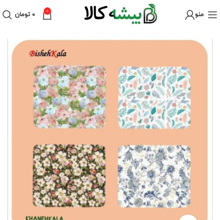
0
منو
۰
تومان