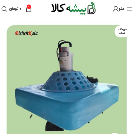
0
منو
۰
تومان
فروخته
شده