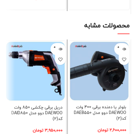
محصولات مشابه
فروخته
فروخته
شده
شده
بلوئر یا دمنده برقی 400 وات
دریل برقی چکشی 850 وات
DAEWOO دوو مدل DAEB550
DAEWOO دوو مدل DAID850
کد(2)
کد(2)
۲,۶۰۰,۰۰۰
تومان
۳,۹۵۰,۰۰۰
تومان