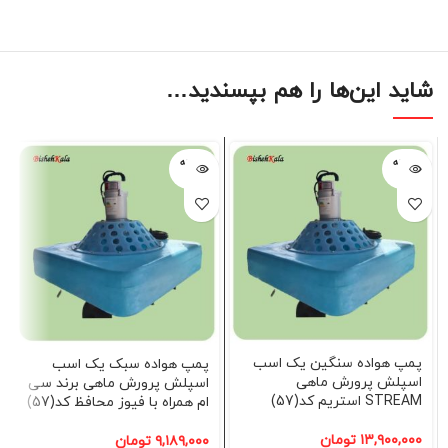
شاید این‌ها را هم بپسندید…
فروخته
فروخته
شده
شده
پمپ هواده سنگین یک اسب
پمپ هواده سبک یک اسب
اسپلش پرورش ماهی
اسپلش پرورش ماهی برند سی
STREAM استریم کد(57)
ام همراه با فیوز محافظ کد(57)
۱۳,۹۰۰,۰۰۰
تومان
۹,۱۸۹,۰۰۰
تومان