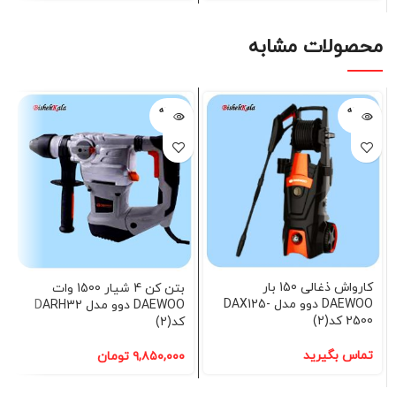
محصولات مشابه
فروخته
فروخته
شده
شده
کارواش ذغالی 150 بار
بتن کن 4 شیار 1500 وات
DAEWOO دوو مدل DAX125-
DAEWOO دوو مدل DARH32
2500 کد(2)
کد(2)
تماس بگیرید
۹,۸۵۰,۰۰۰
تومان