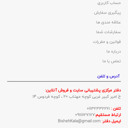
حساب کاربری
پیگیری سفارش
علاقه مندی ها
سفارشات شما
قوانین و مقررات
درباره ما
تماس با ما
آدرس و تلفن
دفتر مرکزی پشتیبانی سایت و فروش آنلاین:
خ امیر کبیر غربی کوچه مهتاب 20 ، کوچه فردوس 14
تلفن :
01132332261
ارتباط مستقیم:
09111127177
ایمیل دفتر:
BishehKala@gmail.com