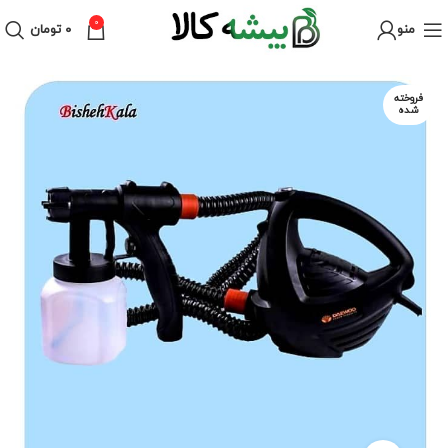
0
منو
۰
تومان
فروخته
شده