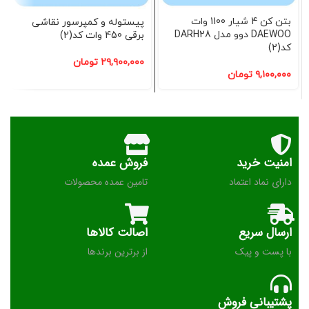
بتن کن 4 شیار 1100 وات
پیستوله و کمپرسور نقاشی
DAEWOO دوو مدل DARH28
برقی 450 وات کد(2)
کد(2)
۲۹,۹۰۰,۰۰۰
تومان
۹,۱۰۰,۰۰۰
تومان
امنیت خرید
فروش عمده
دارای نماد اعتماد
تامین عمده محصولات
ارسال سریع
اصالت کالاها
با پست و پیک
از برترین برندها
پشتیبانی فروش