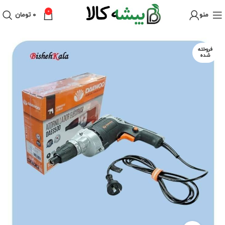
0
منو
۰
تومان
فروخته
شده