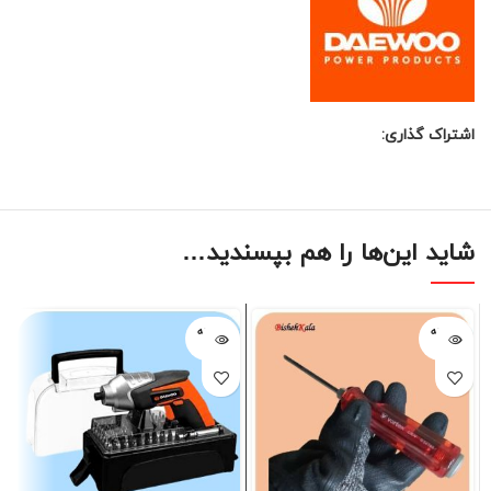
اشتراک گذاری:
شاید این‌ها را هم بپسندید…
فروخته
فروخته
شده
شده