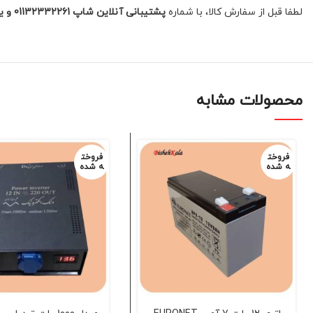
لطفا قبل از سفارش کالا، با شماره
پشتیبانی آنلاین شاپ 01132332261 و یا 09392337177 جهت زمان ارسال کالا
محصولات مشابه
فروخت
فروخت
ه شده
ه شده