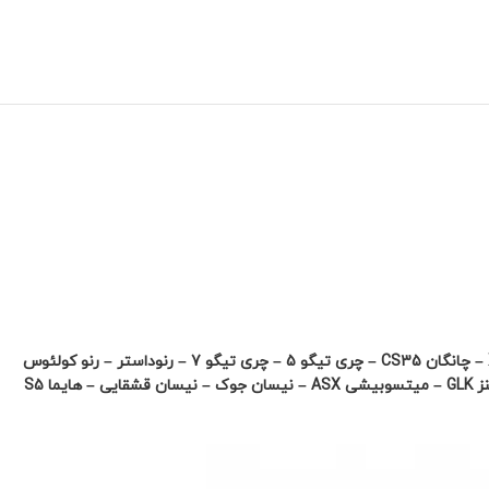
قابل استفاده برای خودروهای MVM X55 – MVM X33- BMW X1- بیسو T3 – تویوتا CHR – تویوتا پرادو دودرب – جک S3 – جک S5 – جیلی امگرند X7 – چانگان CS35 – چری تیگو 5 – چری تیگو 7 – رنوداستر – رنو کولئوس
2014- سانگ یانگ تیوولی – سانگ یانگ کورائدو – سوزوکی ویتارا – فولکس واگن تیگوان – کیا اسپرتیج SL – کیا اسپرتیج QL- لیفان X60- مرسدس بنز GLK – میتسوبیشی ASX – نیسان جوک – نیسان قشقایی – هایما S5