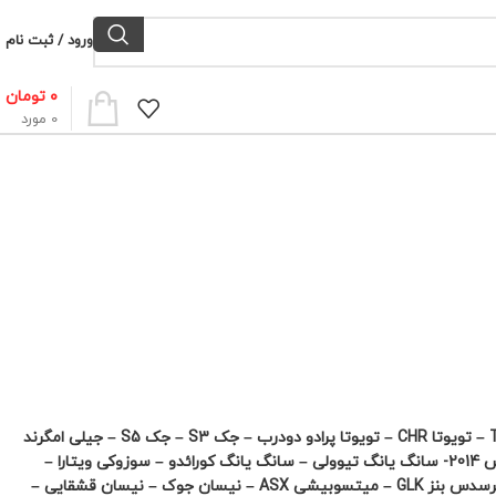
ورود / ثبت نام
۰
تومان
0
مورد
قابل استفاده برای خودروهای MVM X55 – MVM X33- BMW X1- بیسو T3 – تویوتا CHR – تویوتا پرادو دودرب – جک S3 – جک S5 – جیلی امگرند
X7 – چانگان CS35 – چری تیگو 5 – چری تیگو 7 – رنوداستر – رنو کولئوس 2014- سانگ یانگ تیوولی – سانگ یانگ کورائدو – سوزوکی ویتارا –
فولکس واگن تیگوان – کیا اسپرتیج SL – کیا اسپرتیج QL- لیفان X60- مرسدس بنز GLK – میتسوبیشی ASX – نیسان جوک – نیسان قشقایی –