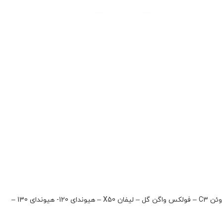
چادر سایز M برای MVM X22- بایک X25-بایک سابرینا- برلیانس H220- برلیانس H320 -پژو 2008- رنو اسکالا- رنو ساندرو استپ وی – رنو گپچر – سیتروئن C3 – فولکس واگن گل – لیفان X50 – هیوندای 120- هیوندای 130 –