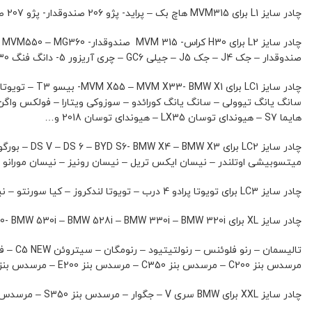
چادر سایز L1 برای MVM315 هاچ بک – پراید- پژو 206 صندوقدار- پژو 207 صندوقدار – رنو L90 – تویوتا یاریس هاچ بک – تیبا – رانا – ساینا و…
صندوقدار – جک J4 – جک J5 – جیلی GC6 – چری آریزور 5- دانگ فنگ S30 – دنا – دنا پلاس – رنو سیمبل – زانتیا – سمند – شاهین – کیا ریو 2016- کیا سزاتو – میتسوبیشی لنسر 1800 – هیوندای اکسنت و…
هایما S7 – هیوندای توسان LX35 – هیوندای توسان 2018 و…
میتسوبیشی اوتلندر – نیسان ایکس تریل – نیسان رونیز – نیسان مورانو – هوندا CR- V – هیوندای سانتافه 2009 – هیوندای سانتافه IX45 – ولوو XC60 – فیدلی
چادر سایز LC3 برای تویوتا پرادو 4 درب – تویوتا لندکروز – کیا سورنتو – نیوفیس – کیو موهاوی – هیوندای IX55 – ولوو XC90 و…
چادر سایز XL برای MG3 – MG550- BMW 530i – BMW 528i – BMW 330i – BMW 320i – پژو 508 – تویوتا آریون – تویوتا کمری – تویوتا گرولا – جیلی ECV – چری آریزو 6 – رنو
مرسدس بنز C200 – مرسدس بنز C350 – مرسدس بنز E200 – مرسدس بنز E250 – مرسدس بنز E200 – جنسیس – هیوندای سوناتا و…
چادر سایز XXL برای BMW سری V – جگوار – مرسدس بنز S350 – مرسدس بنز S500 – مگ لارن و… نام برد