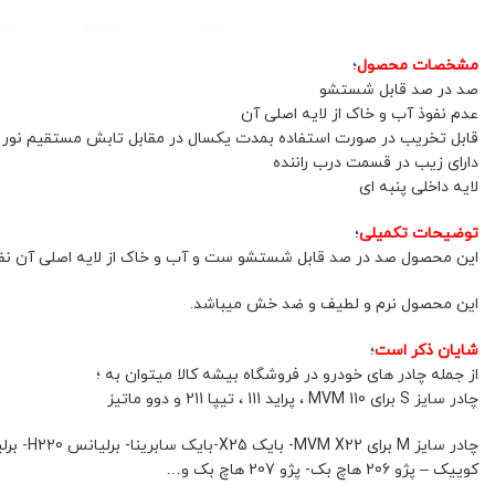
مشخصات محصول
؛
صد در صد قابل شستشو
عدم نفوذ آب و خاک از لایه اصلی آن
قابل تخریب در صورت استفاده بمدت یکسال در مقابل تابش مستقیم نور
دارای زیب در قسمت درب راننده
لایه داخلی پنبه ای
توضیحات تکمیلی
؛
این محصول صد در صد قابل شستشو ست و آب و خاک از لایه اصلی آن نفوذ
این محصول نرم و لطیف و ضد خش میباشد.
شایان ذکر است
؛
از جمله چادر های خودرو در فروشگاه بیشه کالا میتوان به ؛
چادر سایز S برای MVM 110 ، پراید 111 ، تیپا 211 و دوو ماتیز
کوییک – پژو 206 هاچ بک- پژو 207 هاچ بک و…