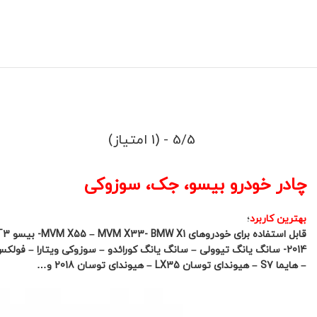
5/5 - (1 امتیاز)
چادر خودرو بیسو، جک، سوزوکی
بهترین کاربرد
؛
– هایما S7 – هیوندای توسان LX35 – هیوندای توسان 2018 و…