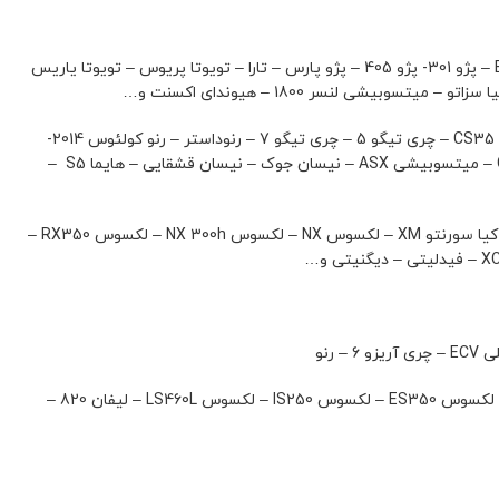
چادر سایز L2 برای H30 کراس- MVM 315 صندوقدار- MVM550 – MG360 – آریو Z300 – برلیانس H230 – برلیانس H330 – بسترن B30 – بسترن B50 – پژو 301- پژو 405 – پژو پارس – تارا – تویوتا پریوس – تویوتا یاریس
چادر سایز LC1 برای MVM X55 – MVM X33- BMW X1- بیسو T3 – تویوتا CHR – تویوتا پرادو دودرب – جک S3 – جک S5 – جیلی امگرند X7 – چانگان CS35 – چری تیگو 5 – چری تیگو 7 – رنوداستر – رنو کولئوس 2014-
سانگ یانگ تیوولی – سانگ یانگ کورائدو – سوزوکی ویتارا – فولکس واگن تیگوان – کیا اسپرتیج SL – کیا اسپرتیج QL- لیفان X60- مرسدس بنز GLK – میتسوبیشی ASX – نیسان جوک – نیسان قشقایی – هایما S5 –
چادر سایز LC2 برای DS V – DS 6 – BYD S6- BMW X4 – BMW X3 – بورگوارد BX V – بیسو T5 – تویوتا FJ کروز – تویوتا RAV4 – رنو کولئوس 2017 – کیا سورنتو XM – لکسوس NX – لکسوس NX 300h – لکسوس RX350 –
تالیسمان – رنو فلوئنس – رنولتیتیود – رنومگان – سیتروئن C5 NEW – فولکس واگن پاسات – کیا اپتیما -کیا اپیروس – کیا کادنزا – لکسوس ES250- لکسوس ES350 – لکسوس IS250 – لکسوس LS460L – لیفان 820 –