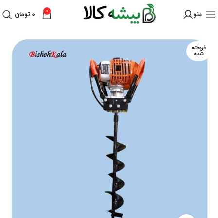
0
منو
۰
تومان
فروخته
شده