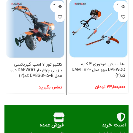
فروخته
فروخته
شده
شده
علف تراش موتوری 4 کاره
کلتیواتور 7 اسب گیربکسی
DAEWOO دوو مدل DAMT520
بنزینی چراغ دار DAEWOO دوو
کد(2)
مدل DABSG1050B کد(2)
۲۳,۱۰۰,۰۰۰
تومان
تماس بگیرید
امنیت خرید
فروش عمده