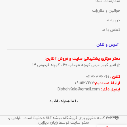
سفارشات شما
قوانین و مقررات
درباره ما
تماس با ما
آدرس و تلفن
دفتر مرکزی پشتیبانی سایت و فروش آنلاین:
خ امیر کبیر غربی کوچه مهتاب 20 ، کوچه فردوس 14
تلفن :
01132332261
ارتباط مستقیم:
09111127177
ایمیل دفتر:
BishehKala@gmail.com
با ما همراه باشید
2024 کلیه حقوق برای فروشگاه بیشه کالا محفوظ است. طراحی و
سئو سایت توسط رایان دیزاین