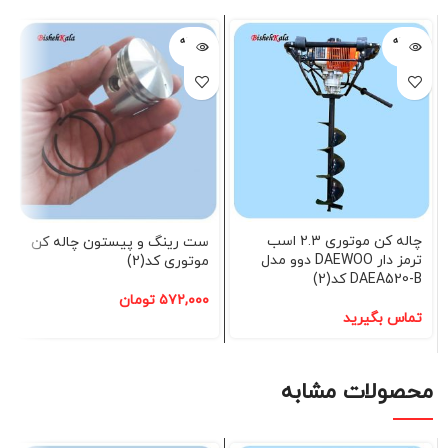
فروخته
فروخته
شده
شده
چاله کن موتوری 2.3 اسب
ست رینگ و پیستون چاله کن
ترمز دار DAEWOO دوو مدل
موتوری کد(2)
DAEA520-B کد(2)
۵۷۲,۰۰۰
تومان
تماس بگیرید
محصولات مشابه