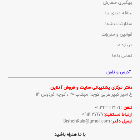
پیگیری سفارش
علاقه مندی ها
سفارشات شما
قوانین و مقررات
درباره ما
تماس با ما
آدرس و تلفن
دفتر مرکزی پشتیبانی سایت و فروش آنلاین:
خ امیر کبیر غربی کوچه مهتاب 20 ، کوچه فردوس 14
تلفن :
01132332261
ارتباط مستقیم:
09111127177
ایمیل دفتر:
BishehKala@gmail.com
با ما همراه باشید