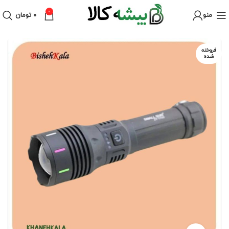
0
منو
۰
تومان
فروخته
شده