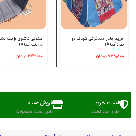
خرید چادر مسافرتی کودک دو
صندلی تاشوی راحت نش
نفره کد(A)
برزنتی کد(A)
۷۷۸,۸۰۰
تومان
۴۷۲,۰۰۰
تومان
امنیت خرید
فروش عمده
دارای نماد اعتماد
تامین عمده محصولات