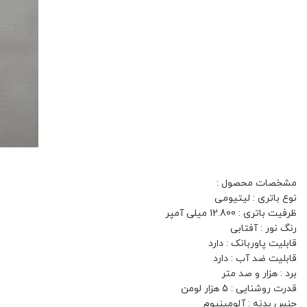
مشخصات محصول :
نوع باتری : لیتیومی
ظرفیت باتری : 12.800 میلی آمپر
رنگ نور : آفتابی
قابلیت پاوربانک : دارد
قابلیت ضد آب : دارد
برد : هزار و صد متر
قدرت روشنایی : 5 هزار لومن
جنس بدنه : آلومینیوم