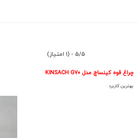
5/5 - (1 امتیاز)
چراغ قوه کینساچ مدل KINSACH G70
بهترین کاربرد :