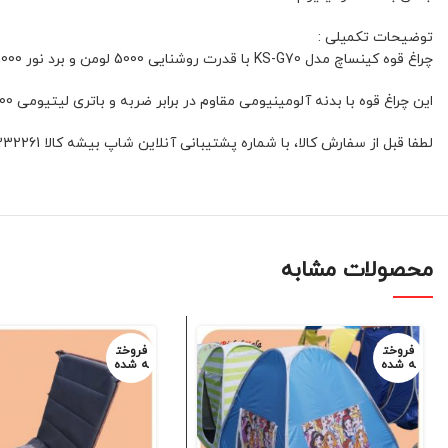
توضیحات تکمیلی :
چراغ قوه کینساچ مدل KS-G70 با قدرت روشنایی 5000 لومن و برد نور 1000 متر، گزینه‌ای ایده‌آل برای فعالیت‌های فضای باز مانند طبیعت‌گردی، کوهنوردی، شکار و نگهبانی است.
این چراغ قوه با بدنه آلومینیومی مقاوم در برابر ضربه و باتری لیتیومی 8000 میلی‌آمپری که تا 15 ساعت شارژدهی ارائه می‌دهد.
لطفا قبل از سفارش کالا، با شماره پشتیبانی آنلاین شاپ بیشه کالا 01132332261 و یا 09392337177 هماهنگ فرمائید
محصولات مشابه
فروخت
فروخت
ه شده
ه شده