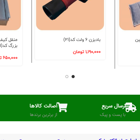
ین
بادبزن 6 ولت کد(21)
منقل کیف
بزرگ کد(61)
۱,۱۹۰,۰۰۰
تومان
۶۵۰,۰۰۰
ت
ارسال سریع
اصالت کالاها
با پست و پیک
از برترین برندها