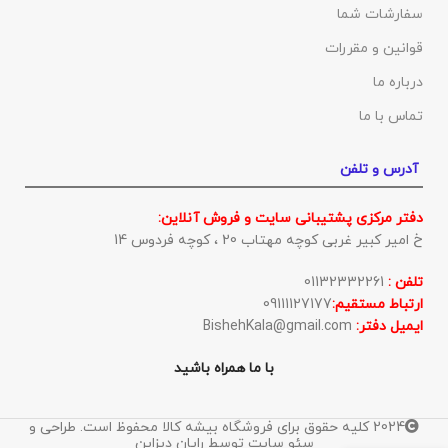
سفارشات شما
قوانین و مقررات
درباره ما
تماس با ما
آدرس و تلفن
دفتر مرکزی پشتیبانی سایت و فروش آنلاین:
خ امیر کبیر غربی کوچه مهتاب 20 ، کوچه فردوس 14
تلفن :
01132332261
ارتباط مستقیم:
09111127177
ایمیل دفتر:
BishehKala@gmail.com
با ما همراه باشید
2024 کلیه حقوق برای فروشگاه بیشه کالا محفوظ است. طراحی و
سئو سایت توسط رایان دیزاین