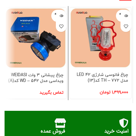
فروخته
فروخته
شده
شده
چراغ فانوسی شارژی 42 LED
چراغ پیشانی 3 وات WEIDASI
مدل TH – 772 کد(13)
ویداسی مدل WD – 542 کد(A)
۱,۴۹۹,۰۰۰
تومان
تماس بگیرید
امنیت خرید
فروش عمده