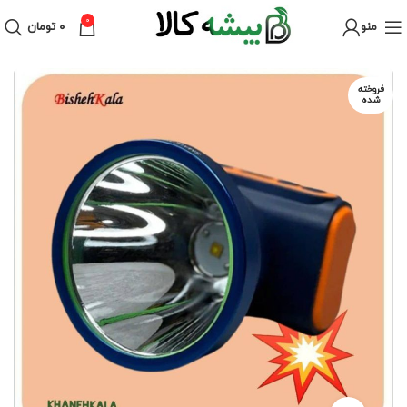
0
منو
۰
تومان
فروخته
شده