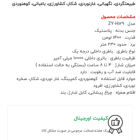
طبیعتگردی، نگهبانی، غارنوردی، شکار، کشاورزی، باغبانی، کوهنوردی
مشخصات محصول
:
مدل : ZY-H129
جنس بدنه : پلاستیک
قدرت : 1400 لومن
برد : حدود 230 متر
نوع باطری : باطری داخلی درجه یک
ظرفیت باطری : باتری داخلی 10000 میلی آمپر
میزان شارژ : 4 تا 8 ساعت (بستگی به حالت استفاده )
قابلیت ضد آب و رطوبت : دارد
موارد قابل استفاده : کوهنوردی، کمپینگ، غار نوردی، شکار، صخره
نوردی، کشاورزی، افرود
اقلام همراه : چراغ پیشانی، کابل شارژ، بند
کیفیت اورجینال
یک هفته ضمانت مرجوعی در صورت مشکل کالا