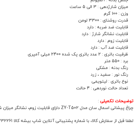
جنس بدنه : آلمیونم
میزان شارژدهی : 3 الی 5 ساعت
وزن : 100 گرم
قدرت روشنای : 3300 لومن
قابلیت ضد ضربه : دارد
قابلیت نشانگر شارژ : دارد
قابلیت زوم : دارد
قابلیت ضد آب : دارد
ظرفیت باتری : 2 عدد باتری پک شده 2400 میلی آمپری
برد : 550 متر
رنگ بدنه : مشکی
رنگ نور : سفید ، زرد
نوع باتری : لیتویمی
تعداد حالت نوردهی : 4 حالت
توضیحات تکمیلی
:
چراغ پیشانی اسمال سان مدل ZY-T502 دارای قابلیت زوم، نشانگر میزان شارژ و 4 حالت نوردهی قابل تنظیم است. با وزن 100 گرم ، گزینه‌ای ایده‌آل برای استفاده در محیط‌های مختلف محسوب می‌شود
لطفا قبل از سفارش کالا، با شماره پشتیبانی آنلاین شاپ بیشه کالا 01132332261 و یا 09392337177 هماهنگ فرمائید