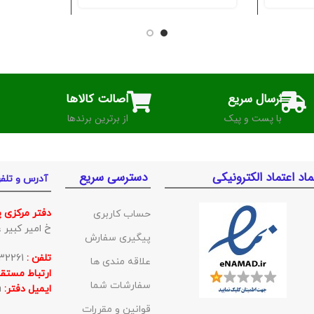
ارسال سریع
اصالت کالاها
با پست و پیک
از برترین برندها
ماد اعتماد الکترونیکی
دسترسی سریع
آدرس و تلف
دفتر مرکزی 
حساب کاربری
خ امیر کبیر غربی ک
پیگیری سفارش
تلفن :
01132332261
علاقه مندی ها
ارتباط مستقی
سفارشات شما
ایمیل دفتر:
BishehKala@gmail.com
قوانین و مقررات