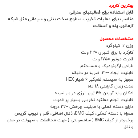
بهترین کاربرد
:
قابل استفاده برای فعالیتهای عمرانی
مناسب برای عملیات تخریب سطوح سخت بتنی و سیمانی مثل شبکه
آرماتور، پله و آسفالت
مشخصات محصول
:
وزن 16 کیلوگرم
کارکرد با برق شهری 220 ولت
قدرت موتور 1750 وات
طراحی ارگونومیک و مستحکم
قابلیت ایجاد 1300 ضربه در دقیقه
مجهز به سیستم قلم‌‎گیر 6 شیار HEX
مدت زمان گارانتی 18 ماه
امکان وارد آورد‌ن 45 ژول انرژی در هر ضربه
قابلیت انجام عملکرد تخریبی بسیار پر قدرت
دارای دسته کمکی با قابلیت چرخش 360 درجه
همراه با دسته کمکی، کیف BMC، ذغال اضافی، قلم و تیوپ گریس
برخوردار از کیف BMC ( سامسونتی ) جهت محافظت و سهولت در حمل
و نقل