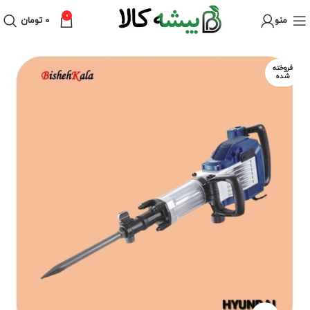
0
منو
۰
تومان
فروخته
شده