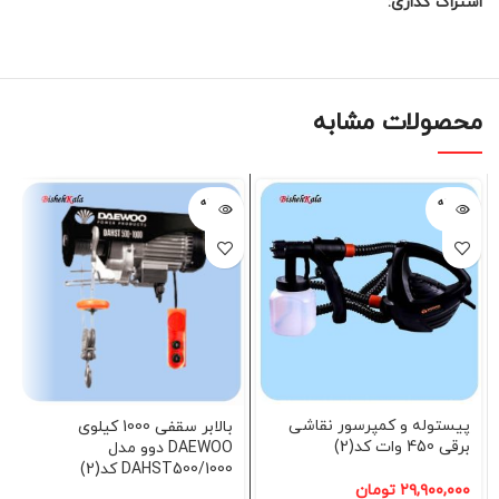
اشتراک گذاری:
محصولات مشابه
فروخته
فروخته
شده
شده
پیستوله و کمپرسور نقاشی
بالابر سقفی 1000 کیلوی
برقی 450 وات کد(2)
DAEWOO دوو مدل
DAHST500/1000 کد(2)
۲۹,۹۰۰,۰۰۰
تومان