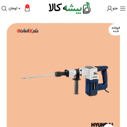
0
منو
۰
تومان
فروخته
شده