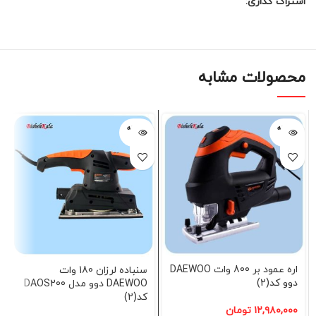
اشتراک گذاری:
محصولات مشابه
فروخته
فروخته
شده
شده
اره عمود بر 800 وات DAEWOO
سنباده لرزان 180 وات
دوو کد(2)
DAEWOO دوو مدل DAOS200
کد(2)
۱۲,۹۸۰,۰۰۰
تومان