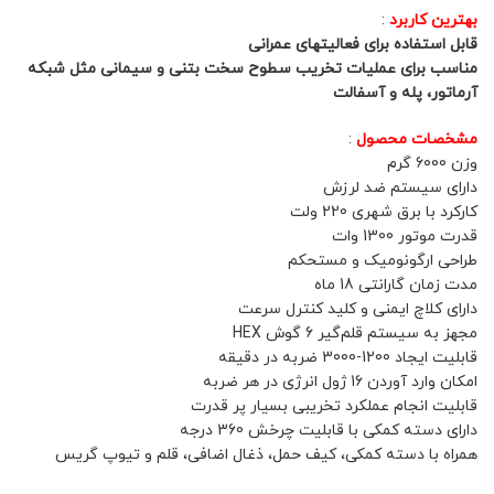
بهترین کاربرد
:
قابل استفاده برای فعالیتهای عمرانی
مناسب برای عملیات تخریب سطوح سخت بتنی و سیمانی مثل شبکه
آرماتور، پله و آسفالت
مشخصات محصول
:
وزن 6000 گرم
دارای سیستم ضد لرزش
کارکرد با برق شهری 220 ولت
قدرت موتور 1300 وات
طراحی ارگونومیک و مستحکم
مدت زمان گارانتی 18 ماه
دارای کلاچ ایمنی و کلید کنترل سرعت
مجهز به سیستم قلم‌‎گیر 6 گوش HEX
قابلیت ایجاد 1200-3000 ضربه در دقیقه
امکان وارد آورد‌ن 16 ژول انرژی در هر ضربه
قابلیت انجام عملکرد تخریبی بسیار پر قدرت
دارای دسته کمکی با قابلیت چرخش 360 درجه
همراه با دسته کمکی، کیف حمل، ذغال اضافی، قلم و تیوپ گریس